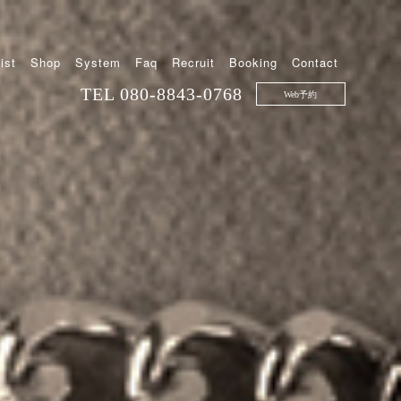
ist
Shop
System
Faq
Recruit
Booking
Contact
TEL
080-8843-0768
Web予約