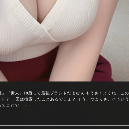
4 『JK』『黒髪』『素人』18歳って最強ブランドだよなぁ もうさ！よくね、こ
ード？ 一回は検索したことあるでしょ？ そう、つまりさ、そうい
ってことで・・・・