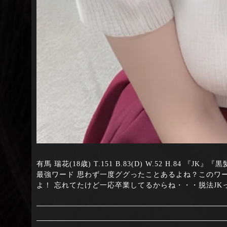
有馬 瑞花(18歳) T.151 B.83(D) W.52 H.8
最強ワード 思わず一度ググったことあるよね？このワ
よ！ 忘れてたけど一応卒業してるからね・・・脱法JK