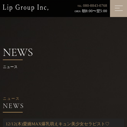
080-8843-0768
TEL:
朝8:00〜翌5:00
OPEN:
NEWS
ニュース
ニュース
12/12(木)愛嬌MAX爆乳萌えキュン美少女セラピスト♡