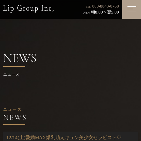
080-8843-0768
TEL:
朝8:00〜翌5:00
OPEN:
NEWS
ニュース
ニュース
12/14(土)愛嬌MAX爆乳萌えキュン美少女セラピスト♡