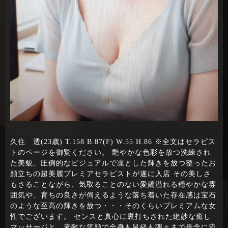
久住 透(23歳) T.158 B.87(F) W.55 H.86 ※全文はセラピス
トのページを御覧ください。 艶やかな色彩を放つ洗練され
た美貌、圧倒的なビジュアルで凛とした輝きを放つ整ったお
顔立ちの超美麗プレミアセラピストが遂に入店 その美しさ
もさることながら、気取ることのない愛嬌溢れる穏やかな雰
囲気や、育ちの良さが伺えるような落ち着いた存在感は宝石
のような至高の輝きを放つ・・・そのくらいプレミアムな女
性でございます。 センスと真心に裏打ちされた絶妙な癒し
マッサージと、素敵な笑顔で全身も鼠経も隅々まで丹念に流