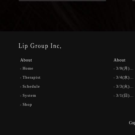
About
About
Home
3/9(月)…
Therapist
3/4(水)…
Schedule
3/3(火)…
System
3/1(日)…
Shop
Co