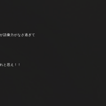
が語彙力がなさ過ぎて
れと思え！！