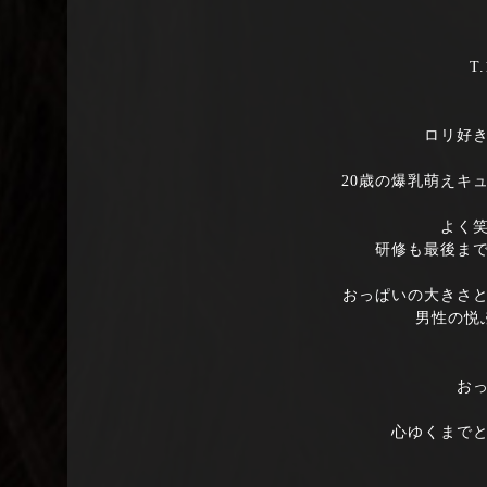
T.
ロリ好
20歳の爆乳萌えキ
よく
研修も最後ま
おっぱいの大きさ
男性の悦
お
心ゆくまで