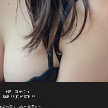
神崎 真子(24)
.156B.88(E)W.57H.83
無垢の隙まみれの真子さん