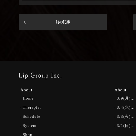
前の記事
About
About
Home
3/9(月)…
Therapist
3/4(水)…
Schedule
3/3(火)…
System
3/1(日)…
Shop