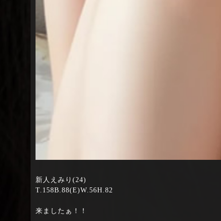
新人えみり(24)
T.158B.88(E)W.56H.82
来ましたぁ！！