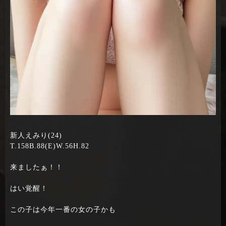
新人えみり(24)
T.158B.88(E)W.56H.82
来ましたぁ！！
はい覚醒！
この子は今年一番の女の子かも