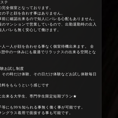
エステ
の完全個室となっております。
女の子と顔を合わす事はありません。
事前に確認出来るので知人にバレる心配もありません。
般のマンションで営業しているので、出勤退勤時の出入
知人バレも無く安心して働けます。
一人一人が顔を合わせる事なく個室待機出来ます。 全
！ 休憩中の一休みにも最適でリラックスの出来る空間とな
体験お試し制度
、その時だけ体験、その日だけ体験などお試し体験毎日
給料をもらうという感じです
に出来る大学生、専門学生限定短期プラン★
子等にも99％知られる事無く働く事が可能です。
サングラス着用で面接する事も可能です。