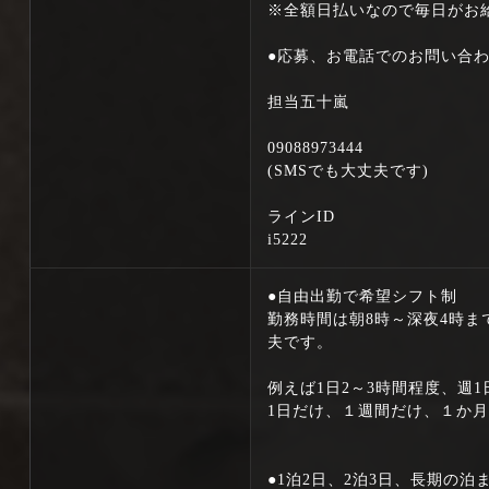
※全額日払いなので毎日がお
●応募、お電話でのお問い合
担当五十嵐
09088973444
(SMSでも大丈夫です)
ラインID
i5222
●自由出勤で希望シフト制
勤務時間は朝8時～深夜4時
夫です。
例えば1日2～3時間程度、週1
1日だけ、１週間だけ、１か
●1泊2日、2泊3日、長期の