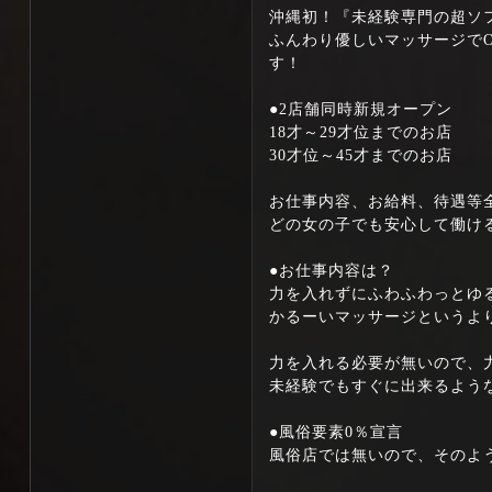
沖縄初！『未経験専門の超ソ
ふんわり優しいマッサージで
す！
●2店舗同時新規オープン
18才～29才位までのお店
30才位～45才までのお店
お仕事内容、お給料、待遇等
どの女の子でも安心して働け
●お仕事内容は？
力を入れずにふわふわっとゆ
かるーいマッサージというよ
力を入れる必要が無いので、
未経験でもすぐに出来るよう
●風俗要素0％宣言
風俗店では無いので、そのよ