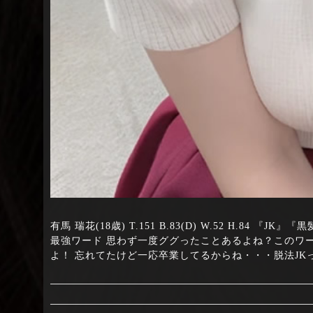
有馬 瑞花(18歳) T.151 B.83(D) W.52 H.8
最強ワード 思わず一度ググったことあるよね？このワ
よ！ 忘れてたけど一応卒業してるからね・・・脱法JK