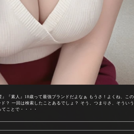
4 『JK』『黒髪』『素人』18歳って最強ブランドだよなぁ もうさ！よくね、こ
ード？ 一回は検索したことあるでしょ？ そう、つまりさ、そうい
ってことで・・・・