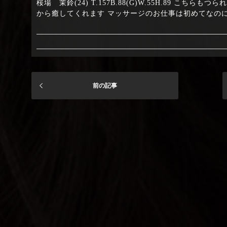
桜場 茉鈴(24) T.157B.88(G)W.55H.89
から癒してくれます マッサージのお仕事は初めてなの
前の記事