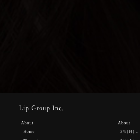
About
About
Home
3/9(月)…